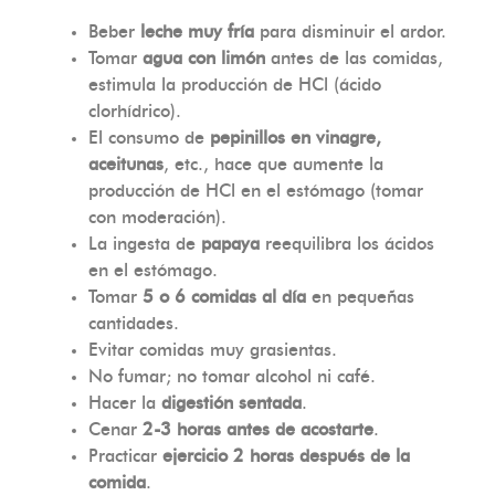
Beber
leche muy fría
para disminuir el ardor.
Tomar
agua con limón
antes de las comidas,
estimula la producción de HCl (ácido
clorhídrico).
El consumo de
pepinillos en vinagre,
aceitunas
, etc., hace que aumente la
producción de HCl en el estómago (tomar
con moderación).
La ingesta de
papaya
reequilibra los ácidos
en el estómago.
Tomar
5 o 6 comidas al día
en pequeñas
cantidades.
Evitar comidas muy grasientas.
No fumar; no tomar alcohol ni café.
Hacer la
digestión sentada
.
Cenar
2-3 horas antes de acostarte
.
Practicar
ejercicio 2 horas después de la
comida
.